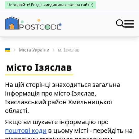
Не хворійте! Розділ «медицина» вже на сайті :)
Індекси
Шукати
🇺🇦
Міста України
м. Ізяслав
Про поштові індекси
Населені пункти
місто Ізяслав
Пошук за областями
Про каталог
Заклади
Міста України
На цій сторінці знаходиться загальна
Про поштові індекси
Медицина
інформація про місто Ізяслав,
Пошук за областями
Про поштові індекси
Ізяславський район Хмельницької
👤 Особистий кабінет
області.
Пошук за областями
Якщо ви шукаєте інформацію про
поштові коди
в цьому місті - перейдіть на