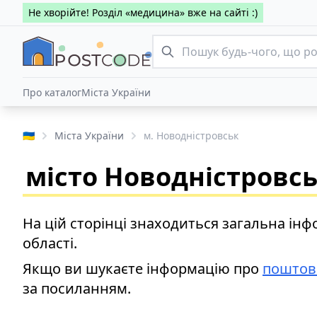
Не хворійте! Розділ «медицина» вже на сайті :)
Про каталог
Міста України
🇺🇦
Міста України
м. Новодністровськ
місто Новодністровс
На цій сторінці знаходиться загальна інф
області.
Якщо ви шукаєте інформацію про
поштов
за посиланням.