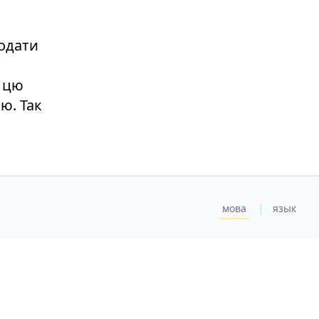
додати
а цю
ю. Так
|
мова
язык