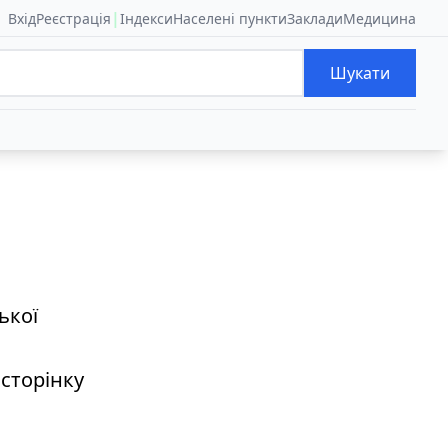
|
Вхід
Реєстрація
Індекси
Населені пункти
Заклади
Медицина
Шукати
ької
 сторінку