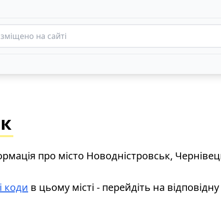
ьк
ормація про місто Новодністровськ, Чернівец
і коди
в цьому місті - перейдіть на відповідну