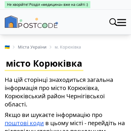
Не хворійте! Розділ «медицина» вже на сайті :)
Індекси
Шукати
🇺🇦
Міста України
м. Корюківка
Про поштові індекси
Населені пункти
місто Корюківка
Пошук за областями
Про каталог
Заклади
Міста України
На цій сторінці знаходиться загальна
Про поштові індекси
Медицина
інформація про місто Корюківка,
Пошук за областями
Про поштові індекси
Корюківський район Чернігівської
👤 Особистий кабінет
області.
Пошук за областями
Якщо ви шукаєте інформацію про
поштові коди
в цьому місті - перейдіть на