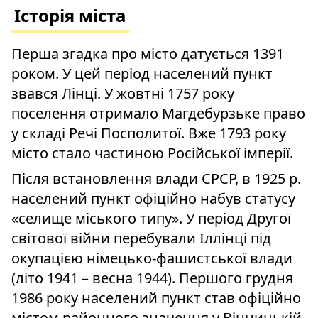
Історія міста
Перша згадка про місто датується 1391
роком. У цей період населений пункт
звався Лінці. У жовтні 1757 року
поселення отримало Магдебурзьке право
у складі Речі Посполитої. Вже 1793 року
місто стало частиною Російської імперії.
Після встановлення влади СРСР, в 1925 р.
населений пункт офіційно набув статусу
«селище міського типу». У період Другої
світової війни перебували Іллінці під
окупацією німецько-фашистської влади
(літо 1941 – весна 1944). Першого грудня
1986 року населений пункт став офіційно
містом районного значення у Вінницькій