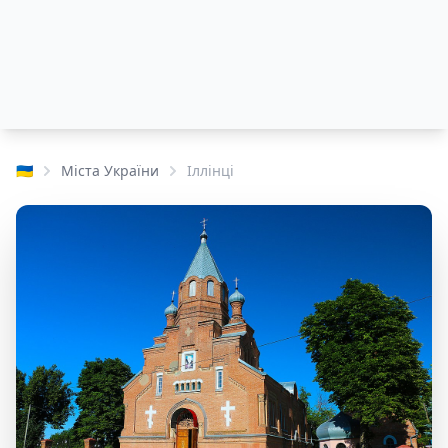
🇺🇦
Міста України
Іллінці