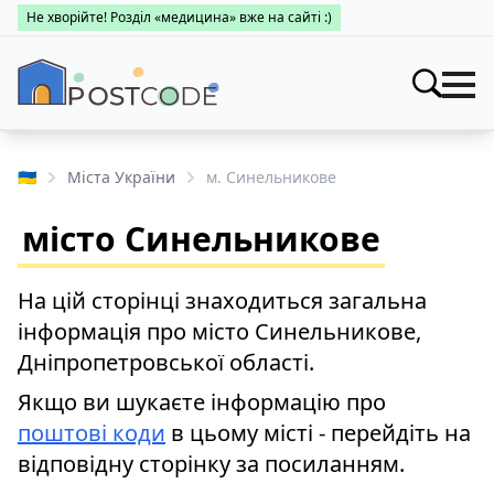
Не хворійте! Розділ «медицина» вже на сайті :)
Індекси
Шукати
🇺🇦
Міста України
м. Синельникове
Про поштові індекси
Населені пункти
місто Синельникове
Пошук за областями
Про каталог
Заклади
Міста України
На цій сторінці знаходиться загальна
Про поштові індекси
Медицина
інформація про місто Синельникове,
Пошук за областями
Про поштові індекси
Дніпропетровської області.
👤 Особистий кабінет
Пошук за областями
Якщо ви шукаєте інформацію про
поштові коди
в цьому місті - перейдіть на
відповідну сторінку за посиланням.