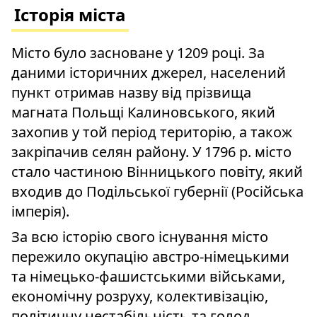
Історія міста
Місто було засноване у 1209 році. За
даними історичних джерел, населений
пункт отримав назву від прізвища
магната Польщі Калиновського, який
захопив у той період територію, а також
закріпачив селян району. У 1796 р. місто
стало частиною Вінницького повіту, який
входив до Подільської губернії (Російська
імперія).
За всю історію свого існування місто
пережило окупацію австро-німецькими
та німецько-фашистськими військами,
економічну розруху, колективізацію,
політичну нестабільність та голод.