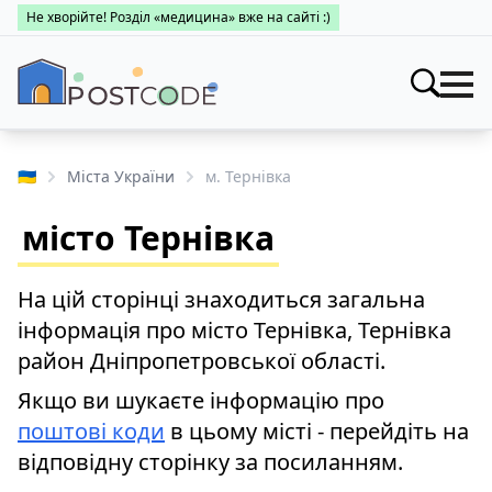
Не хворійте! Розділ «медицина» вже на сайті :)
Індекси
Шукати
🇺🇦
Міста України
м. Тернівка
Про поштові індекси
Населені пункти
місто Тернівка
Пошук за областями
Про каталог
Заклади
Міста України
На цій сторінці знаходиться загальна
Про поштові індекси
Медицина
інформація про місто Тернівка, Тернівка
Пошук за областями
Про поштові індекси
район Дніпропетровської області.
👤 Особистий кабінет
Пошук за областями
Якщо ви шукаєте інформацію про
поштові коди
в цьому місті - перейдіть на
відповідну сторінку за посиланням.