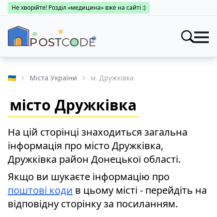
Не хворійте! Розділ «медицина» вже на сайті :)
Індекси
Шукати
🇺🇦
Міста України
м. Дружківка
Про поштові індекси
Населені пункти
місто Дружківка
Пошук за областями
Про каталог
Заклади
Міста України
На цій сторінці знаходиться загальна
Про поштові індекси
Медицина
інформація про місто Дружківка,
Пошук за областями
Про поштові індекси
Дружківка район Донецької області.
👤 Особистий кабінет
Пошук за областями
Якщо ви шукаєте інформацію про
поштові коди
в цьому місті - перейдіть на
відповідну сторінку за посиланням.