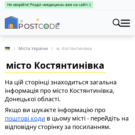
Не хворійте! Розділ «медицина» вже на сайті :)
Індекси
Шукати
🇺🇦
Міста України
м. Костянтинівка
Про поштові індекси
Населені пункти
місто Костянтинівка
Пошук за областями
Про каталог
Заклади
Міста України
На цій сторінці знаходиться загальна
Про поштові індекси
Медицина
інформація про місто Костянтинівка,
Пошук за областями
Про поштові індекси
Донецької області.
👤 Особистий кабінет
Пошук за областями
Якщо ви шукаєте інформацію про
поштові коди
в цьому місті - перейдіть на
відповідну сторінку за посиланням.