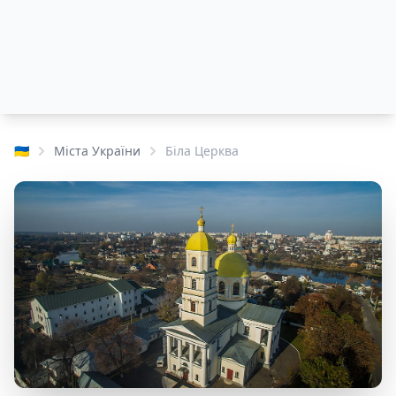
🇺🇦
Міста України
Біла Церква