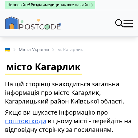
Не хворійте! Розділ «медицина» вже на сайті :)
Індекси
Шукати
🇺🇦
Міста України
м. Кагарлик
Про поштові індекси
Населені пункти
місто Кагарлик
Пошук за областями
Про каталог
Заклади
Міста України
На цій сторінці знаходиться загальна
Про поштові індекси
Медицина
інформація про місто Кагарлик,
Пошук за областями
Про поштові індекси
Кагарлицький район Київської області.
👤 Особистий кабінет
Пошук за областями
Якщо ви шукаєте інформацію про
поштові коди
в цьому місті - перейдіть на
відповідну сторінку за посиланням.