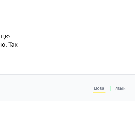
а цю
ю. Так
|
мова
язык