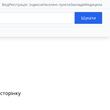
|
Вхід
Реєстрація
Індекси
Населені пункти
Заклади
Медицина
Шукати
 сторінку