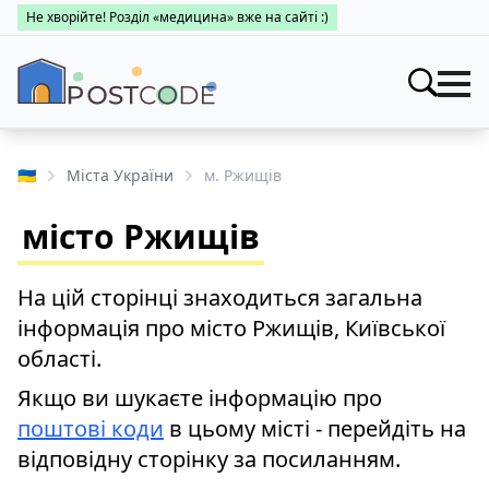
Не хворійте! Розділ «медицина» вже на сайті :)
Індекси
Шукати
🇺🇦
Міста України
м. Ржищів
Про поштові індекси
Населені пункти
місто Ржищів
Пошук за областями
Про каталог
Заклади
Міста України
На цій сторінці знаходиться загальна
Про поштові індекси
Медицина
інформація про місто Ржищів, Київської
Пошук за областями
Про поштові індекси
області.
👤 Особистий кабінет
Пошук за областями
Якщо ви шукаєте інформацію про
поштові коди
в цьому місті - перейдіть на
відповідну сторінку за посиланням.