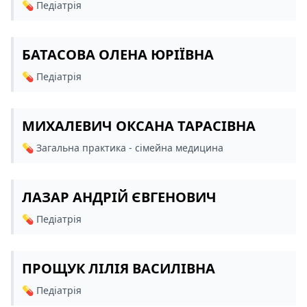
💊️ Педіатрія
БАТАСОВА ОЛЕНА ЮРІЇВНА
💊️ Педіатрія
МИХАЛЕВИЧ ОКСАНА ТАРАСІВНА
💊️ Загальна практика - сімейна медицина
ЛАЗАР АНДРІЙ ЄВГЕНОВИЧ
💊️ Педіатрія
ПРОЩУК ЛІЛІЯ ВАСИЛІВНА
💊️ Педіатрія