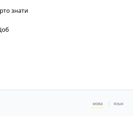
рто знати
Щоб
|
мова
язык