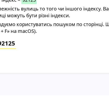
ність вулиць то того чи іншого індексу. Ва
иці можуть бути різні індекси.
дуємо користуватись пошуком по сторінці. 
+ F» на macOS).
92125