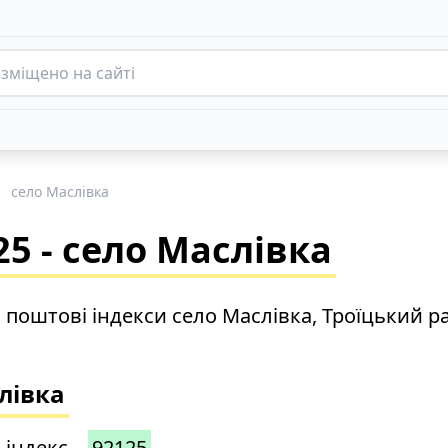
село Маслівка
5 - село Маслівка
о поштові індекси село Маслівка, Троїцький р
лівка
 індекс –
92125