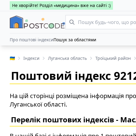
Не хворійте! Розділ «медицина» вже на сайті :)
Про поштові індекси
Пошук за областями
🇺🇦
Індекси
Луганська область
Троїцький район
Поштовий індекс 9212
На цій сторінці розміщена інформація пр
Луганської області.
Перелік поштових індексів - Мас
В нашій базі є інформація про 1 поштовий