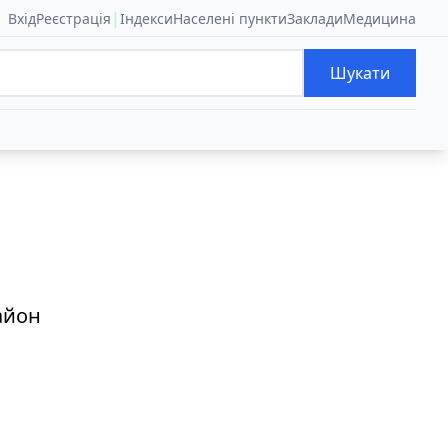
|
Вхід
Реєстрація
Індекси
Населені пункти
Заклади
Медицина
Шукати
айон