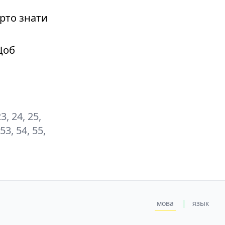
рто знати
Щоб
23, 24, 25,
 53, 54, 55,
|
мова
язык