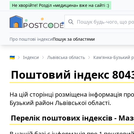
Не хворійте! Розділ «медицина» вже на сайті :)
Про поштові індекси
Пошук за областями
🇺🇦
Індекси
Львівська область
Кам'янка-Бузький 
Поштовий індекс 8043
На цій сторінці розміщена інформація пр
Бузький район Львівської області.
Перелік поштових індексів - Ма
В нашій базі є інформація про 1 поштовий