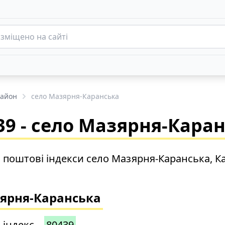
район
село Мазярня-Каранська
9 - село Мазярня-Кара
о поштові індекси село Мазярня-Каранська, К
зярня-Каранська
 індекс –
80439