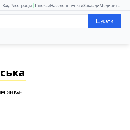
|
Вхід
Реєстрація
Індекси
Населені пункти
Заклади
Медицина
Шукати
нська
ам'янка-