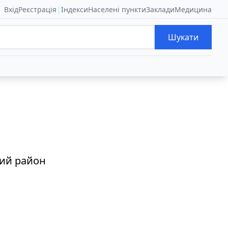
|
Вхід
Реєстрація
Індекси
Населені пункти
Заклади
Медицина
Шукати
кий район