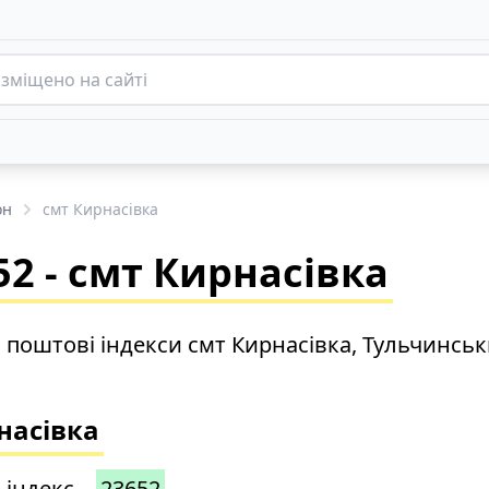
он
смт Кирнасівка
2 - смт Кирнасівка
о поштові індекси смт Кирнасівка, Тульчинсь
насівка
 індекс –
23652