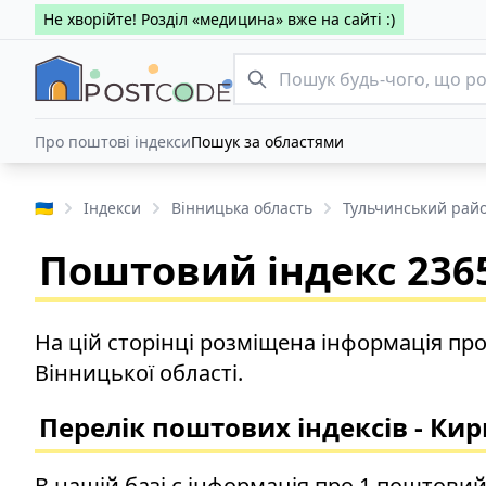
Не хворійте! Розділ «медицина» вже на сайті :)
Про поштові індекси
Пошук за областями
🇺🇦
Індекси
Вінницька область
Тульчинський рай
Поштовий індекс 2365
На цій сторінці розміщена інформація пр
Вінницької області.
Перелік поштових індексів - Кир
В нашій базі є інформація про 1 поштовий