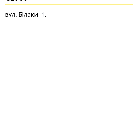
вул. Білаки
:
1
.