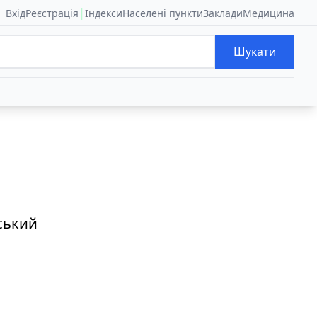
|
Вхід
Реєстрація
Індекси
Населені пункти
Заклади
Медицина
Шукати
рський