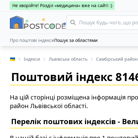
Не хворійте! Розділ «медицина» вже на сайті :)
Про поштові індекси
Пошук за областями
🇺🇦
Індекси
Львівська область
Самбірський район
Поштовий індекс 8146
На цій сторінці розміщена інформація пр
район Львівської області.
Перелік поштових індексів - Вел
В нашій базі є інформація про 1 поштовий