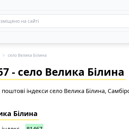
село Велика Білина
7 - село Велика Білина
о поштові індекси село Велика Білина, Самбі
ика Білина
 індекс –
81467