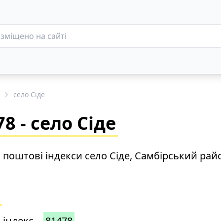
село Сіде
 - село Сіде
 поштові індекси село Сіде, Самбірський рай
 індекс –
81478