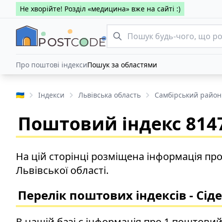
Не хворійте! Розділ «медицина» вже на сайті :)
Про поштові індекси
Пошук за областями
🇺🇦
Індекси
Львівська область
Самбірський район
Поштовий індекс 81478
На цій сторінці розміщена інформація про
Львівської області.
Перелік поштових індексів - Сіде
В нашій базі є інформація про 1 поштовий