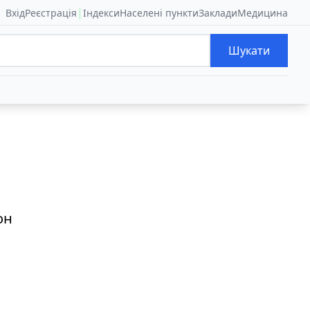
|
Вхід
Реєстрація
Індекси
Населені пункти
Заклади
Медицина
Шукати
он