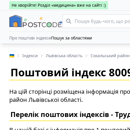
Не хворійте! Розділ «медицина» вже на сайті :)
Про поштові індекси
Пошук за областями
🇺🇦
Індекси
Львівська область
Сокальський район
Поштовий індекс 8009
На цій сторінці розміщена інформація пр
район Львівської області.
Перелік поштових індексів - Тр
В нашій базі є інформація про 1 поштовий