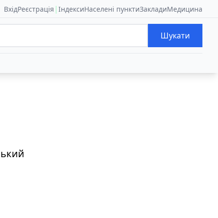
|
Вхід
Реєстрація
Індекси
Населені пункти
Заклади
Медицина
Шукати
ський