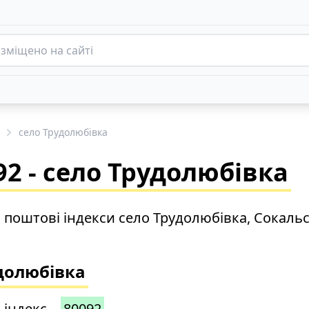
село Трудолюбівка
2 - село Трудолюбівка
о поштові індекси село Трудолюбівка, Сокаль
удолюбівка
 індекс –
80092