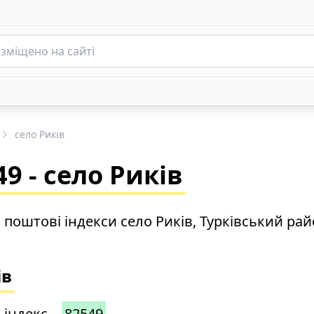
село Риків
9 - село Риків
 поштові індекси село Риків, Турківський ра
ів
 індекс –
82549