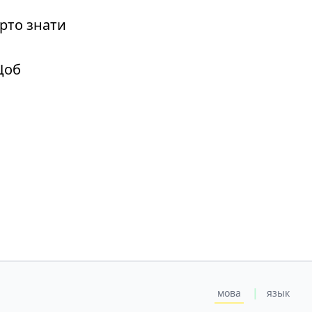
рто знати
Щоб
|
мова
язык