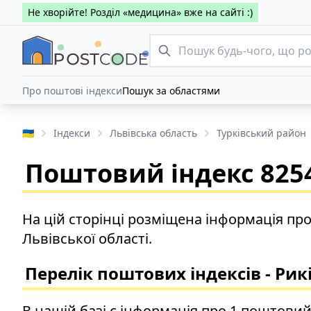
Не хворійте! Розділ «медицина» вже на сайті :)
Про поштові індекси
Пошук за областями
🇺🇦
Індекси
Львівська область
Турківський район
Поштовий індекс 8254
На цій сторінці розміщена інформація про
Львівської області.
Перелік поштових індексів - Рик
В нашій базі є інформація про 1 поштовий