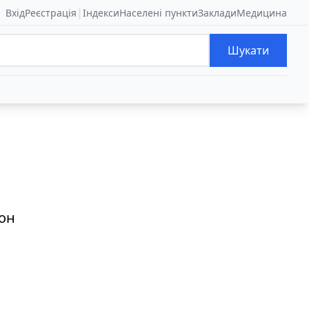
|
Вхід
Реєстрація
Індекси
Населені пункти
Заклади
Медицина
Шукати
йон