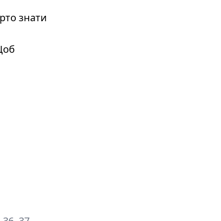
рто знати
Щоб
, 36, 37,