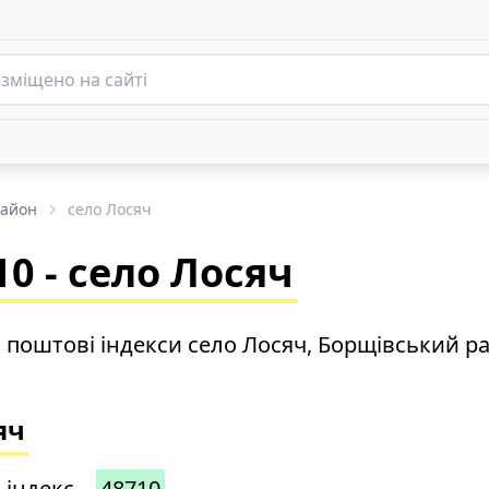
район
село Лосяч
0 - село Лосяч
о поштові індекси село Лосяч, Борщівський р
яч
 індекс –
48710