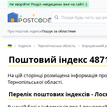
Не хворійте! Розділ «медицина» вже на сайті :)
Про поштові індекси
Пошук за областями
🇺🇦
Індекси
Тернопільська область
Борщівський 
Поштовий індекс 4871
На цій сторінці розміщена інформація пр
Тернопільської області.
Перелік поштових індексів - Лос
В нашій базі є інформація про 1 поштовий