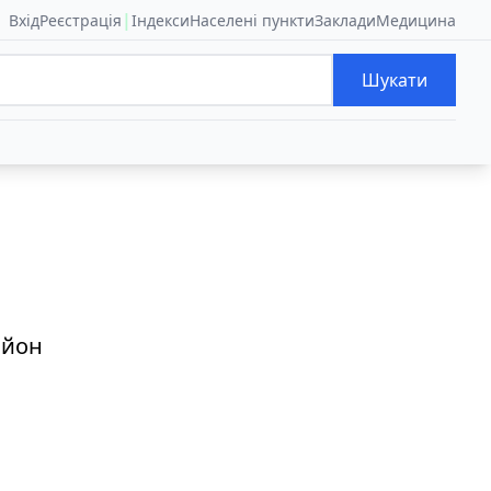
|
Вхід
Реєстрація
Індекси
Населені пункти
Заклади
Медицина
Шукати
айон