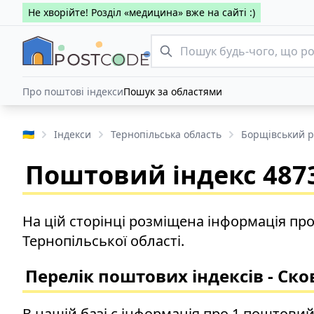
Не хворійте! Розділ «медицина» вже на сайті :)
Про поштові індекси
Пошук за областями
🇺🇦
Індекси
Тернопільська область
Борщівський 
Поштовий індекс 4873
На цій сторінці розміщена інформація пр
Тернопільської області.
Перелік поштових індексів - Ско
В нашій базі є інформація про 1 поштовий