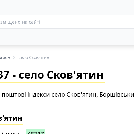
район
село Сков'ятин
7 - село Сков'ятин
о поштові індекси село Сков'ятин, Борщівськ
в'ятин
 індекс –
48737