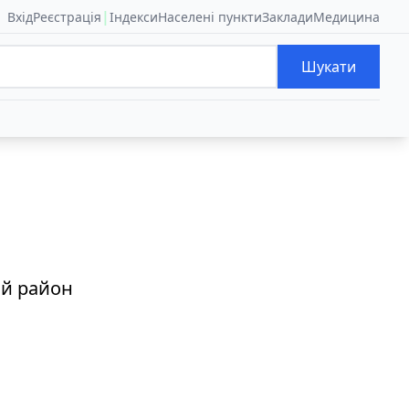
|
Вхід
Реєстрація
Індекси
Населені пункти
Заклади
Медицина
Шукати
ий район