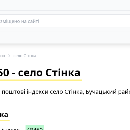
йон
село Стінка
0 - село Стінка
 поштові індекси село Стінка, Бучацький рай
нка
 індекс –
48450