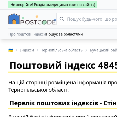
Не хворійте! Розділ «медицина» вже на сайті :)
Про поштові індекси
Пошук за областями
🇺🇦
Індекси
Тернопільська область
Бучацький ра
Поштовий індекс 4845
На цій сторінці розміщена інформація про
Тернопільської області.
Перелік поштових індексів - Сті
В нашій базі є інформація про 1 поштовий