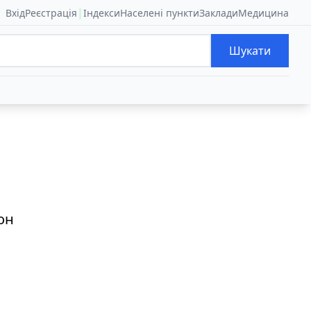
|
Вхід
Реєстрація
Індекси
Населені пункти
Заклади
Медицина
Шукати
он