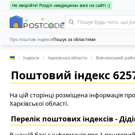
Не хворійте! Розділ «медицина» вже на сайті :)
Про поштові індекси
Пошук за областями
🇺🇦
Індекси
Харківська область
Вовчанський райо
Поштовий індекс 6257
На цій сторінці розміщена інформація пр
Харківської області.
Перелік поштових індексів - Дід
В нашій базі є інформація про 1 поштовий