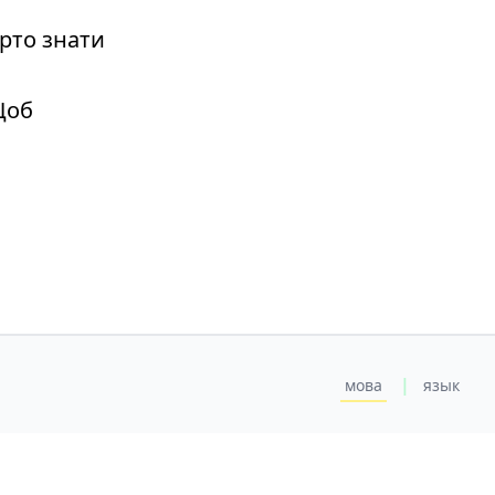
рто знати
Щоб
|
мова
язык