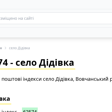
н
село Дідівка
4 - село Дідівка
о поштові індекси село Дідівка, Вовчанський 
івка
 індекс –
62574