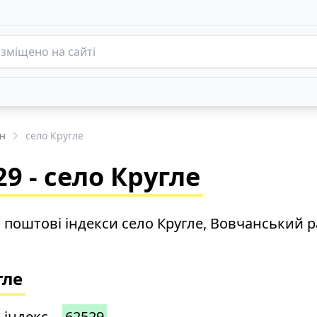
н
село Кругле
9 - село Кругле
о поштові індекси село Кругле, Вовчанський 
гле
 індекс –
62529