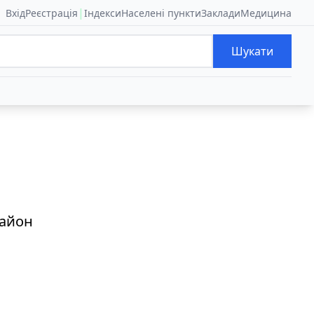
|
Вхід
Реєстрація
Індекси
Населені пункти
Заклади
Медицина
Шукати
район