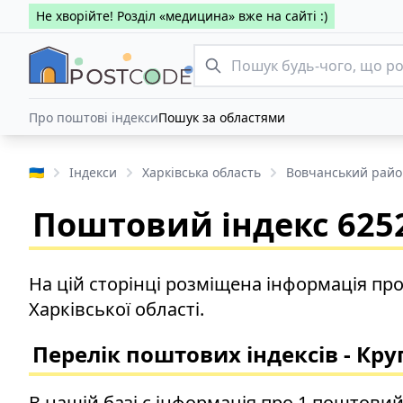
Не хворійте! Розділ «медицина» вже на сайті :)
Про поштові індекси
Пошук за областями
🇺🇦
Індекси
Харківська область
Вовчанський райо
Поштовий індекс 6252
На цій сторінці розміщена інформація пр
Харківської області.
Перелік поштових індексів - Кру
В нашій базі є інформація про 1 поштовий