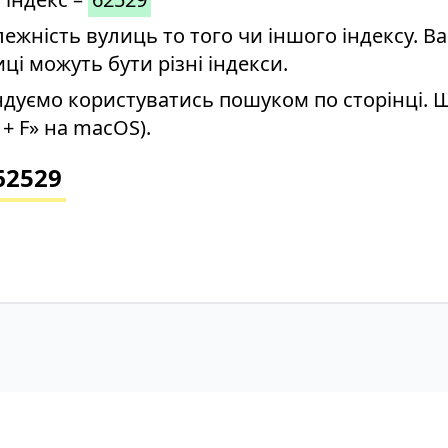
ність вулиць то того чи іншого індексу. Ва
иці можуть бути різні індекси.
дуємо користуватись пошуком по сторінці. 
+ F» на macOS).
62529