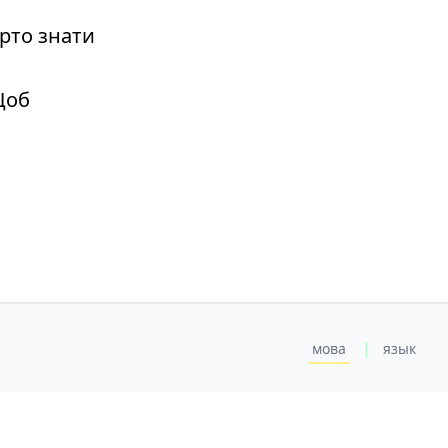
рто знати
Щоб
|
мова
язык