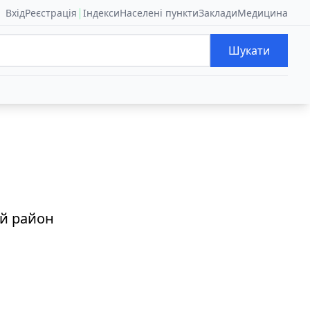
|
Вхід
Реєстрація
Індекси
Населені пункти
Заклади
Медицина
Шукати
ий район