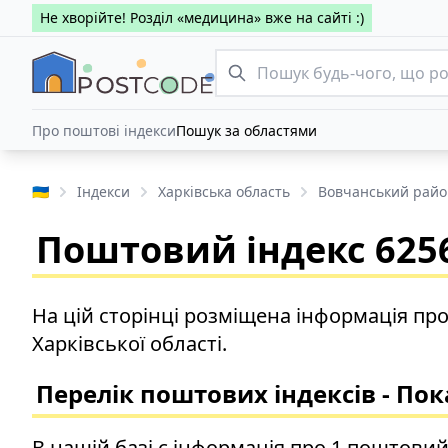
Не хворійте! Розділ «медицина» вже на сайті :)
Про поштові індекси
Пошук за областями
🇺🇦
Індекси
Харківська область
Вовчанський райо
Поштовий індекс 6256
На цій сторінці розміщена інформація пр
Харківської області.
Перелік поштових індексів - По
В нашій базі є інформація про 1 поштовий