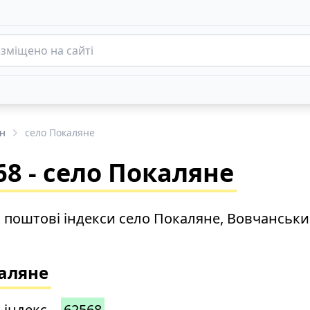
н
село Покаляне
8 - село Покаляне
о поштові індекси село Покаляне, Вовчанськ
каляне
 індекс –
62568