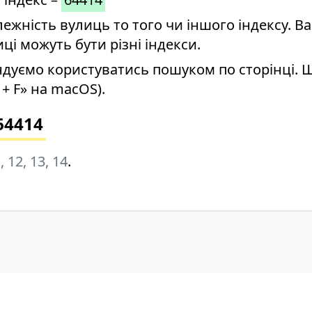
ність вулиць то того чи іншого індексу. Ва
иці можуть бути різні індекси.
дуємо користуватись пошуком по сторінці. 
+ F» на macOS).
64414
1, 12, 13, 14
.