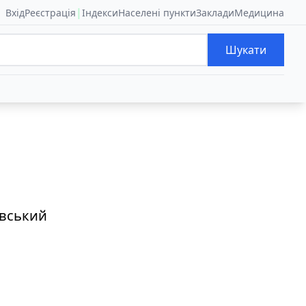
|
Вхід
Реєстрація
Індекси
Населені пункти
Заклади
Медицина
Шукати
івський