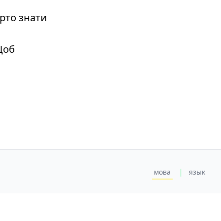
рто знати
Щоб
|
мова
язык