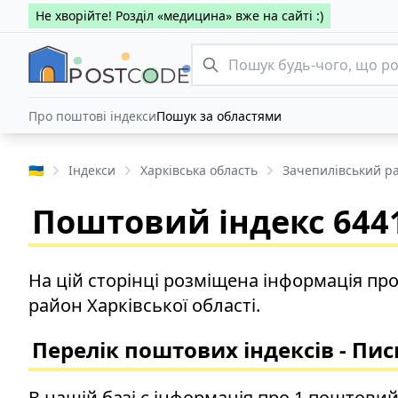
Не хворійте! Розділ «медицина» вже на сайті :)
Про поштові індекси
Пошук за областями
🇺🇦
Індекси
Харківська область
Зачепилівський р
Поштовий індекс 6441
На цій сторінці розміщена інформація пр
район Харківської області.
Перелік поштових індексів - Пи
В нашій базі є інформація про 1 поштовий