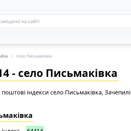
айон
село Письмаківка
4 - село Письмаківка
о поштові індекси село Письмаківка, Зачепил
сьмаківка
 індекс –
64414