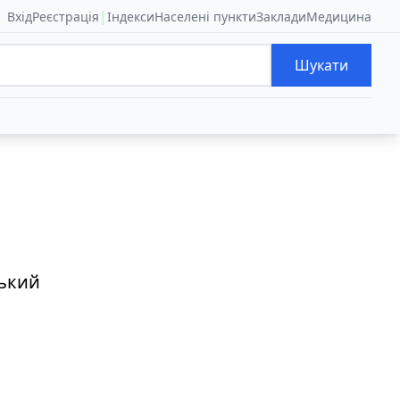
|
Вхід
Реєстрація
Індекси
Населені пункти
Заклади
Медицина
Шукати
ський