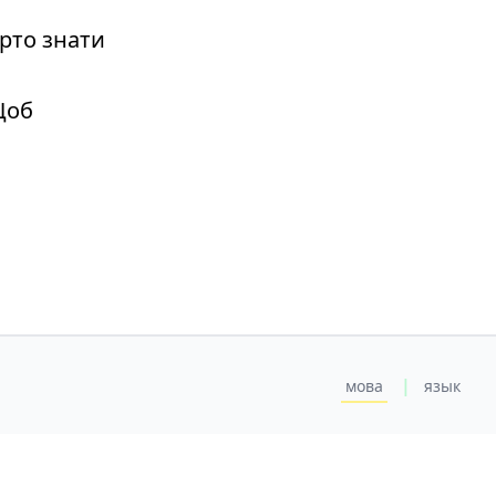
рто знати
Щоб
|
мова
язык