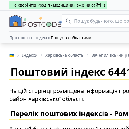
Не хворійте! Розділ «медицина» вже на сайті :)
Про поштові індекси
Пошук за областями
🇺🇦
Індекси
Харківська область
Зачепилівський р
Поштовий індекс 6441
На цій сторінці розміщена інформація пр
район Харківської області.
Перелік поштових індексів - Ро
В нашій базі є інформація про 1 поштовий