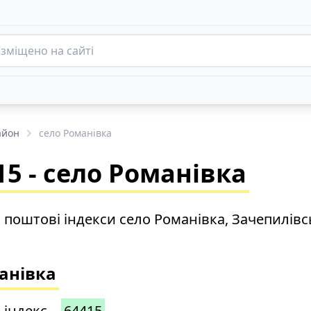
айон
село Романівка
5 - село Романівка
о поштові індекси село Романівка, Зачепилів
манівка
 індекс –
64415