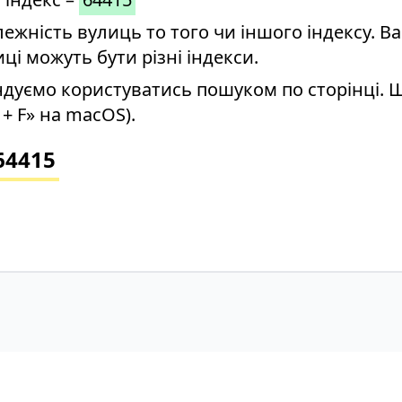
ність вулиць то того чи іншого індексу. Ва
иці можуть бути різні індекси.
дуємо користуватись пошуком по сторінці. 
+ F» на macOS).
64415