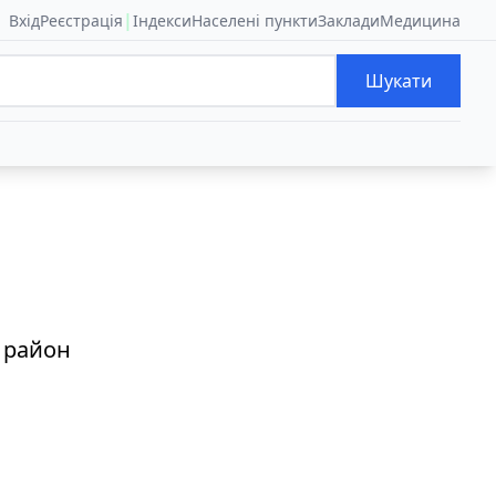
|
Вхід
Реєстрація
Індекси
Населені пункти
Заклади
Медицина
Шукати
й район