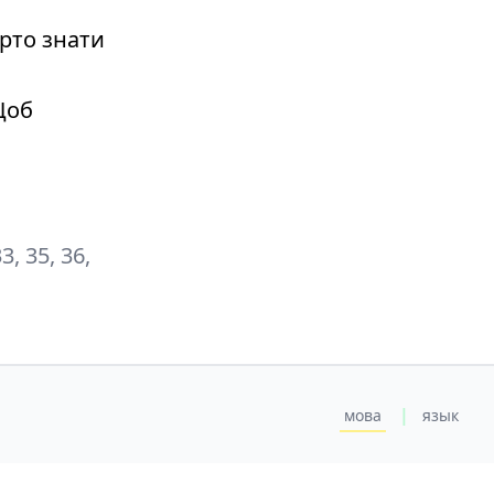
рто знати
Щоб
33, 35, 36,
|
мова
язык