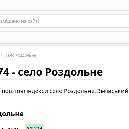
село Роздольне
4 - село Роздольне
о поштові індекси село Роздольне, Зміївськи
здольне
 індекс –
63474