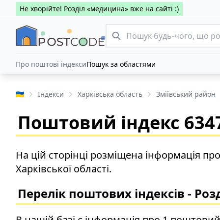
Не хворійте! Розділ «медицина» вже на сайті :)
Про поштові індекси
Пошук за областями
🇺🇦
Індекси
Харківська область
Зміївський район
Поштовий індекс 6347
На цій сторінці розміщена інформація пр
Харківської області.
Перелік поштових індексів - Ро
В нашій базі є інформація про 1 поштовий