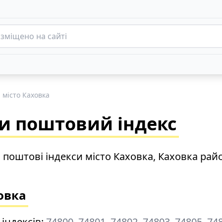
місто Каховка
ти поштовий індекс
 поштові індекси місто Каховка, Каховка рай
овка
 індексів:
74800, 74801, 74802, 74803, 74805, 74