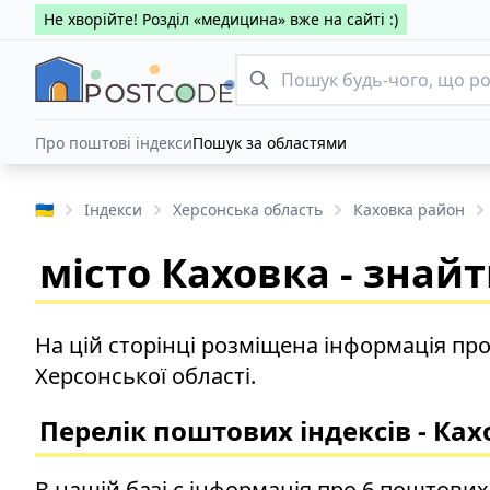
Не хворійте! Розділ «медицина» вже на сайті :)
Про поштові індекси
Пошук за областями
🇺🇦
Індекси
Херсонська область
Каховка район
місто Каховка - знай
На цій сторінці розміщена інформація про
Херсонської області.
Перелік поштових індексів - Ках
В нашій базі є інформація про 6 поштових