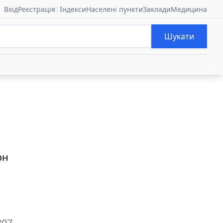
|
Вхід
Реєстрація
Індекси
Населені пункти
Заклади
Медицина
Шукати
он
807