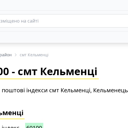
район
смт Кельменці
0 - смт Кельменці
о поштові індекси смт Кельменці, Кельменец
льменці
 індекс –
60100