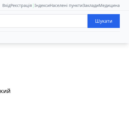
|
Вхід
Реєстрація
Індекси
Населені пункти
Заклади
Медицина
Шукати
ький