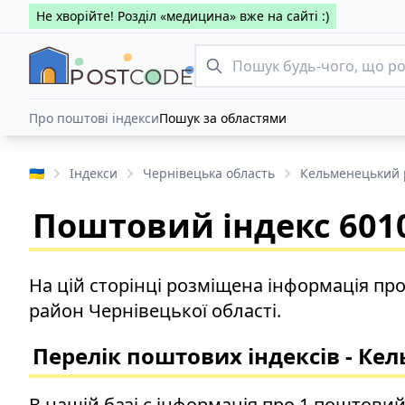
Не хворійте! Розділ «медицина» вже на сайті :)
Про поштові індекси
Пошук за областями
🇺🇦
Індекси
Чернівецька область
Кельменецький 
Поштовий індекс 6010
На цій сторінці розміщена інформація пр
район Чернівецької області.
Перелік поштових індексів - Ке
В нашій базі є інформація про 1 поштовий