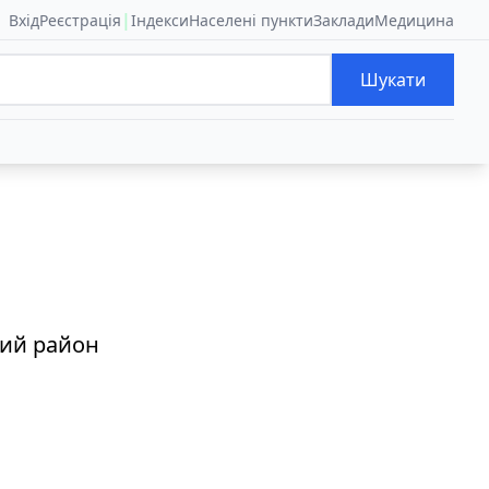
|
Вхід
Реєстрація
Індекси
Населені пункти
Заклади
Медицина
Шукати
кий район