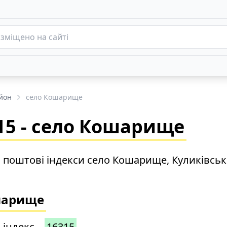
йон
село Кошарище
15 - село Кошарище
о поштові індекси село Кошарище, Куликівсь
ошарище
 індекс –
16315