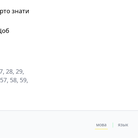
рто знати
Щоб
27, 28, 29,
 57, 58, 59,
|
мова
язык