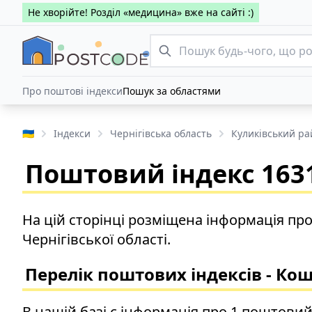
Не хворійте! Розділ «медицина» вже на сайті :)
Про поштові індекси
Пошук за областями
🇺🇦
Індекси
Чернігівська область
Куликівський ра
Поштовий індекс 163
На цій сторінці розміщена інформація пр
Чернігівської області.
Перелік поштових індексів - К
В нашій базі є інформація про 1 поштовий