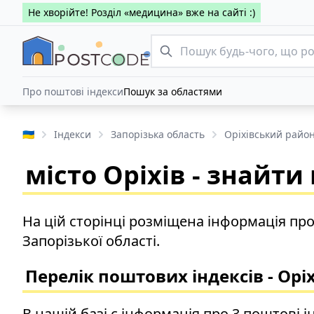
Не хворійте! Розділ «медицина» вже на сайті :)
Про поштові індекси
Пошук за областями
🇺🇦
Індекси
Запорізька область
Оріхівський райо
місто Оріхів - знайт
На цій сторінці розміщена інформація про
Запорізької області.
Перелік поштових індексів - Оріх
В нашій базі є інформація про 3 поштові і