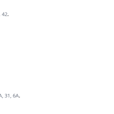
, 42
.
2А, 31, 6А
.