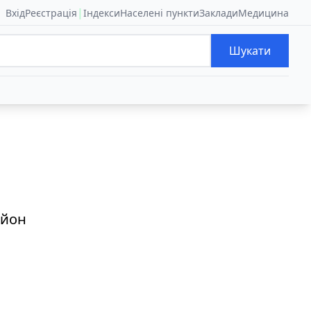
|
Вхід
Реєстрація
Індекси
Населені пункти
Заклади
Медицина
Шукати
айон