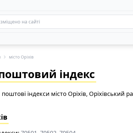
н
місто Оріхів
и поштовий індекс
 поштові індекси місто Оріхів, Оріхівський р
ів
ндекси:
70501, 70502, 70504