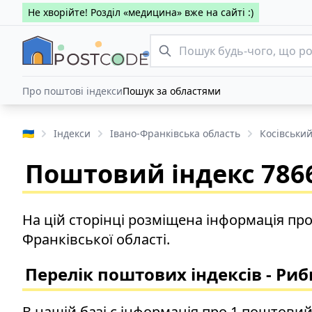
Не хворійте! Розділ «медицина» вже на сайті :)
Про поштові індекси
Пошук за областями
🇺🇦
Індекси
Івано-Франківська область
Косівськи
Поштовий індекс 7866
На цій сторінці розміщена інформація про
Франківської області.
Перелік поштових індексів - Риб
В нашій базі є інформація про 1 поштовий