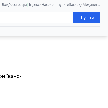
|
Вхід
Реєстрація
Індекси
Населені пункти
Заклади
Медицина
Шукати
он Івано-