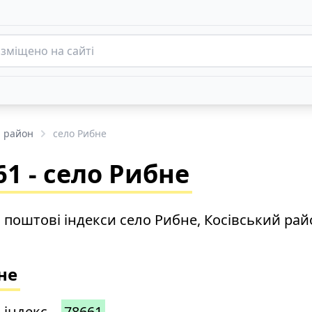
й район
село Рибне
1 - село Рибне
 поштові індекси село Рибне, Косівський рай
не
 індекс –
78661