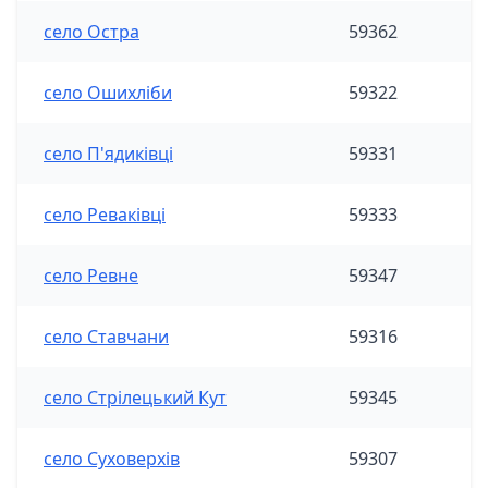
село Остра
59362
село Ошихліби
59322
село П'ядиківці
59331
село Реваківці
59333
село Ревне
59347
село Ставчани
59316
село Стрілецький Кут
59345
село Суховерхів
59307