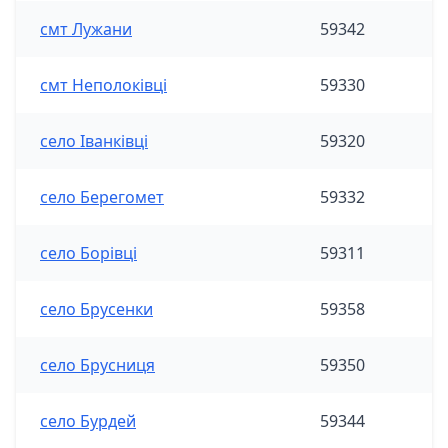
смт Лужани
59342
смт Неполоківці
59330
село Іванківці
59320
село Берегомет
59332
село Борівці
59311
село Брусенки
59358
село Брусниця
59350
село Бурдей
59344