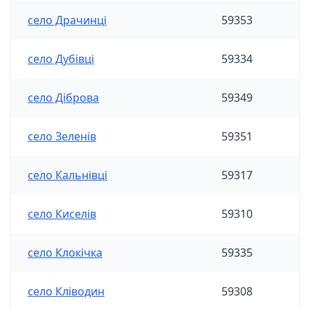
село Драчинці
59353
село Дубівці
59334
село Діброва
59349
село Зеленів
59351
село Кальнівці
59317
село Киселів
59310
село Клокічка
59335
село Кліводин
59308