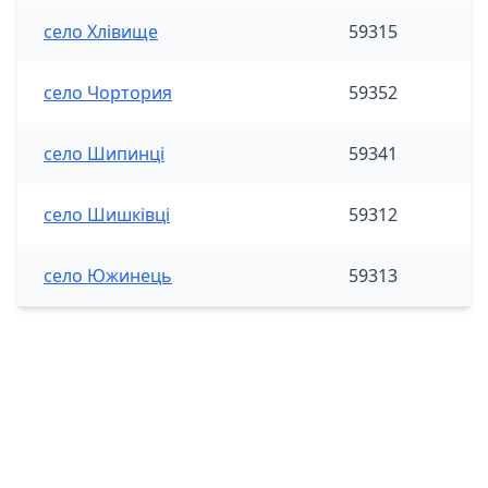
село Хлівище
59315
село Чортория
59352
село Шипинці
59341
село Шишківці
59312
село Южинець
59313