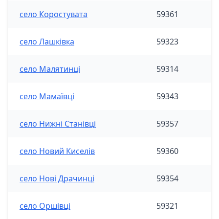
село Коростувата
59361
село Лашківка
59323
село Малятинці
59314
село Мамаївці
59343
село Нижні Станівці
59357
село Новий Киселів
59360
село Нові Драчинці
59354
село Оршівці
59321