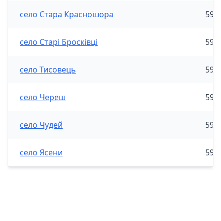
село Стара Красношора
590
село Старі Бросківці
590
село Тисовець
590
село Череш
590
село Чудей
590
село Ясени
590