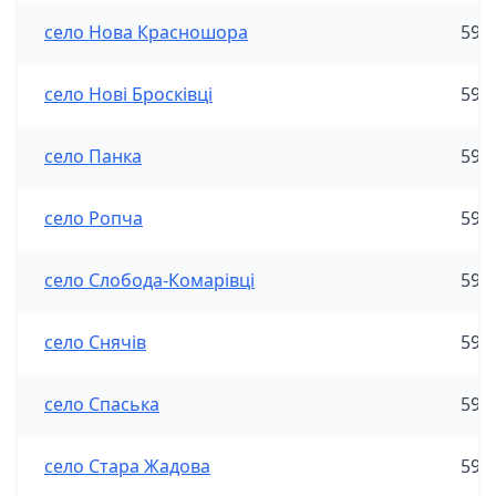
село Нова Красношора
590
село Нові Бросківці
590
село Панка
590
село Ропча
590
село Слобода-Комарівці
590
село Снячів
590
село Спаська
590
село Стара Жадова
590