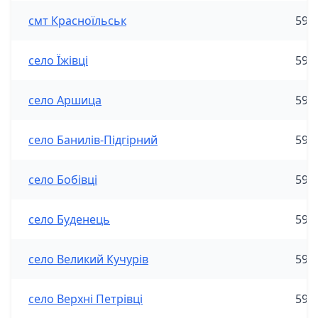
смт Красноїльськ
590
село Їжівці
590
село Аршица
590
село Банилів-Підгірний
590
село Бобівці
590
село Буденець
590
село Великий Кучурів
590
село Верхні Петрівці
590