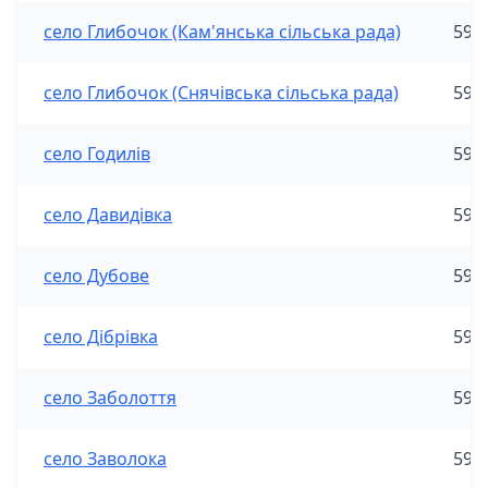
село Глибочок (Кам'янська сільська рада)
590
село Глибочок (Снячівська сільська рада)
590
село Годилів
590
село Давидівка
590
село Дубове
590
село Дібрівка
590
село Заболоття
590
село Заволока
590