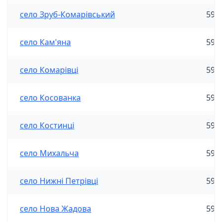
село Зруб-Комарівський
590
село Кам'яна
590
село Комарівці
590
село Косованка
590
село Костинці
590
село Михальча
590
село Нижні Петрівці
590
село Нова Жадова
590