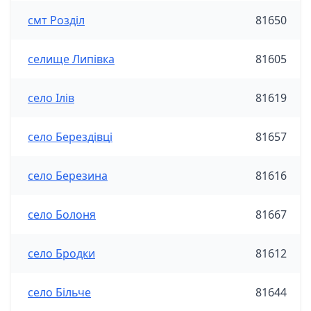
смт Розділ
81650
селище Липівка
81605
село Ілів
81619
село Берездівці
81657
село Березина
81616
село Болоня
81667
село Бродки
81612
село Більче
81644