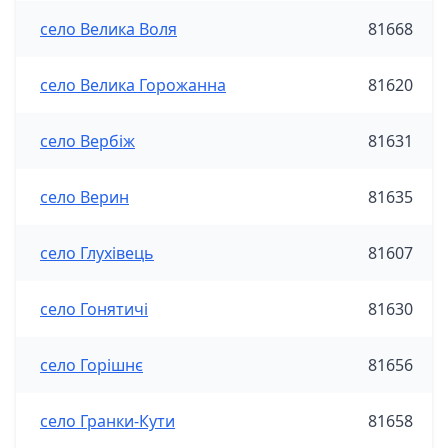
село Велика Воля
81668
село Велика Горожанна
81620
село Вербіж
81631
село Верин
81635
село Глухівець
81607
село Гонятичі
81630
село Горішнє
81656
село Гранки-Кути
81658