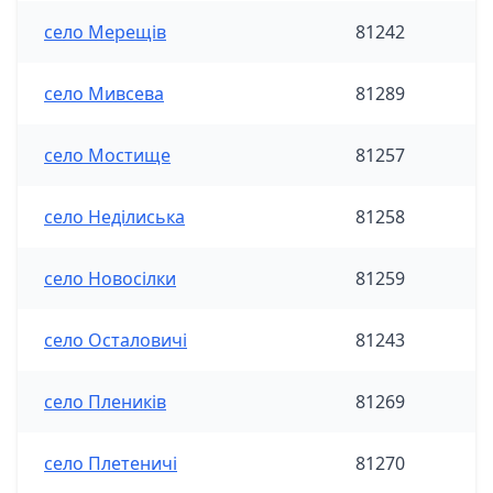
село Мерещів
81242
село Мивсева
81289
село Мостище
81257
село Неділиська
81258
село Новосілки
81259
село Осталовичі
81243
село Плеників
81269
село Плетеничі
81270