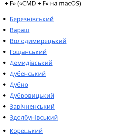
+ F» («CMD + F» на macOS)
Березнівський
Вараш
Володимирецький
Гощанський
Демидівський
Дубенський
Дубно
Дубровицький
Зарічненський
Здолбунівський
Корецький