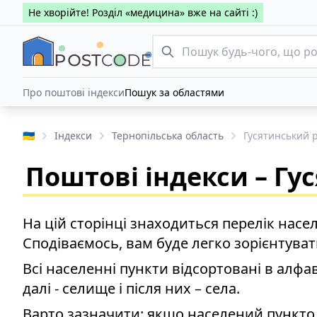
Не хворійте! Розділ «медицина» вже на сайті :)
Про поштові індекси
Пошук за областями
🇺🇦
Індекси
Тернопільська область
Гусятинський 
Поштові індекси – Гу
На цій сторінці знаходиться перелік насел
Сподіваємось, вам буде легко зорієнтуват
Всі населенні пункти відсортовані в алфав
далі - селище і після них – села.
Варто зазначити: якщо населений пункто м