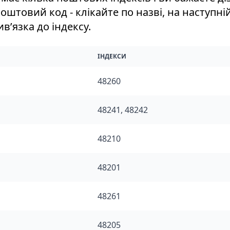
оштовий код - клікайте по назві, на наступній
вʼязка до індексу.
ІНДЕКСИ
48260
48241, 48242
48210
48201
48261
48205