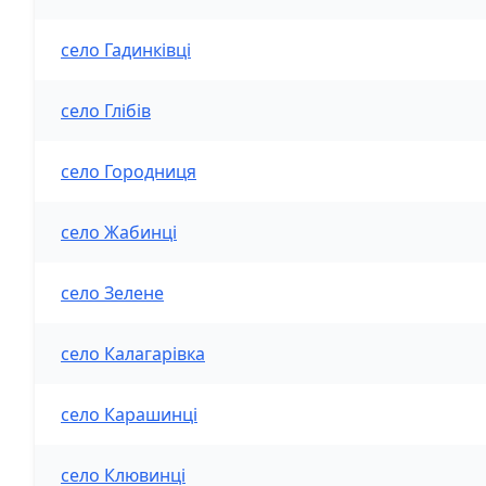
село Гадинківці
село Глібів
село Городниця
село Жабинці
село Зелене
село Калагарівка
село Карашинці
село Клювинці