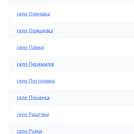
село Оленівка
село Оришківці
село Паївка
село Перемилів
село Постолівка
село Пізнанка
село Раштівці
село Рудки