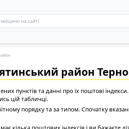
район
сятинський район Терноп
ених пунктів та данні про їх поштові індекси.
ись цій табличці.
ітному порядку та за типом. Спочатку вказані
ає кілька поштових індексів і ви бажаєте ді