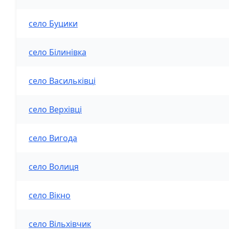
село Буцики
село Білинівка
село Васильківці
село Верхівці
село Вигода
село Волиця
село Вікно
село Вільхівчик