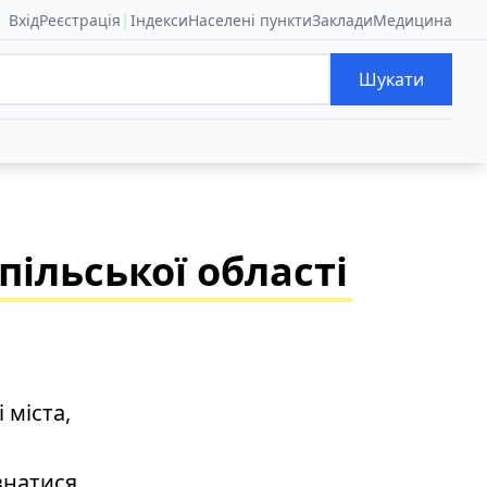
|
Вхід
Реєстрація
Індекси
Населені пункти
Заклади
Медицина
Шукати
ільської області
 міста,
знатися