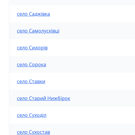
село Саджівка
село Самолусківці
село Сидорів
село Сорока
село Ставки
село Старий Нижбірок
село Суходіл
село Сухостав