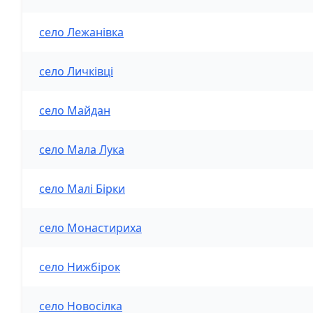
село Лежанівка
село Личківці
село Майдан
село Мала Лука
село Малі Бірки
село Монастириха
село Нижбірок
село Новосілка