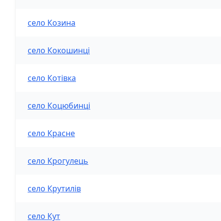
село Козина
село Кокошинці
село Котівка
село Коцюбинці
село Красне
село Крогулець
село Крутилів
село Кут