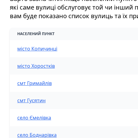
які саме вулиці обслуговує той чи інший п
вам буде показано список вулиць та їх при
НАСЕЛЕНИЙ ПУНКТ
місто Копичинці
місто Хоростків
смт Гримайлів
смт Гусятин
село Ємелівка
село Боднарівка