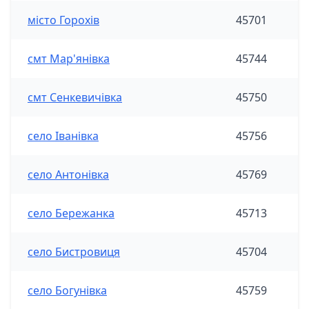
місто Горохів
45701
смт Мар'янівка
45744
смт Сенкевичівка
45750
село Іванівка
45756
село Антонівка
45769
село Бережанка
45713
село Бистровиця
45704
село Богунівка
45759