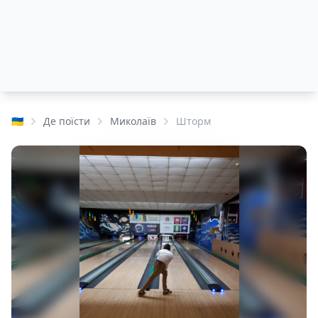
🇺🇦
Де поїсти
Миколаїв
Шторм