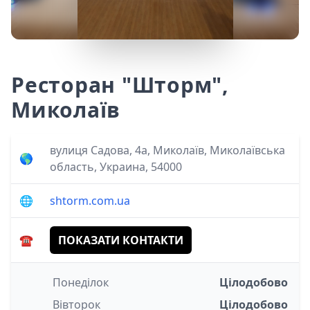
Ресторан "Шторм",
Миколаїв
вулиця Садова, 4а, Миколаїв, Миколаївська
🌎
область, Украина, 54000
🌐
shtorm.com.ua
☎️
ПОКАЗАТИ КОНТАКТИ
Понеділок
Цілодобово
Вівторок
Цілодобово