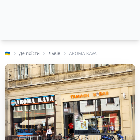
🇺🇦
Де поїсти
Львів
AROMA KAVA