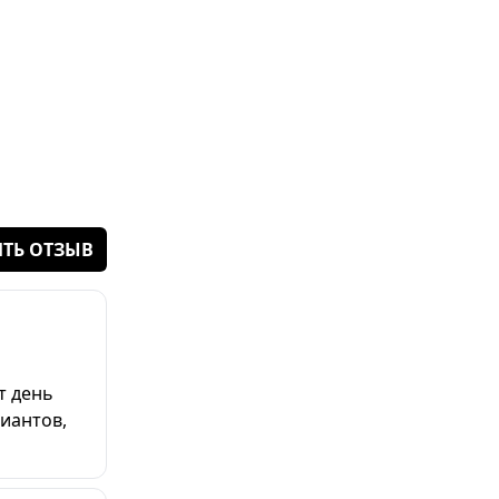
ТЬ ОТЗЫВ
т день
иантов,