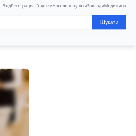
|
Вхід
Реєстрація
Індекси
Населені пункти
Заклади
Медицина
Шукати