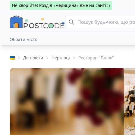
Не хворійте! Розділ «медицина» вже на сайті :)
Обрати місто
🇺🇦
Де поїсти
Чернівці
Ресторан "Ґанок"