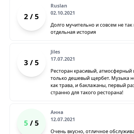
Ruslan
02.10.2021
2
/ 5
Долго мучительно и совсем не так 
отдельная история
Jiles
17.07.2021
3
/ 5
Ресторан красивый, атмосферный 
только дешевый щербет. Музыка н
как трава, и баклажаны, первый ра
странно для такого ресторана!
Анна
12.07.2021
5
/ 5
Очень вкусно, отличное обслужива