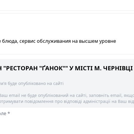
е блюда, сервис обслуживания на высшем уровне
"РЕСТОРАН "ҐАНОК"" У МІСТІ М. ЧЕРНІВЦІ
Ім'я буде опубліковано на сайті
Ваш email не буде опублікований на сайті, заповніть email, якщ
отримувати повідомлення про відповіді адміністрації на Ваш від