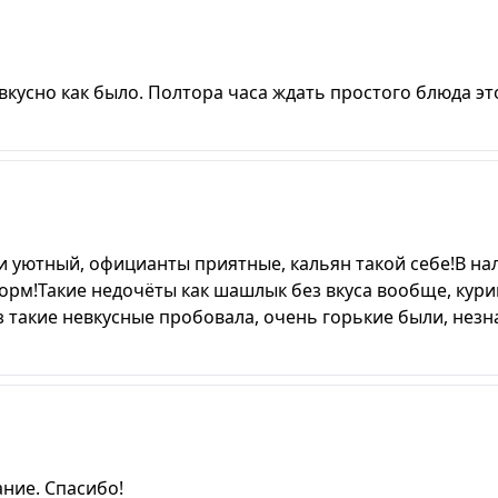
вкусно как было. Полтора часа ждать простого блюда эт
и уютный, официанты приятные, кальян такой себе!В на
орм!Такие недочёты как шашлык без вкуса вообще, кури
з такие невкусные пробовала, очень горькие были, незн
ние. Спасибо!