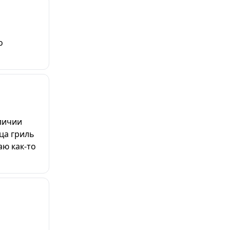
о
личии
ца гриль
аю как-то