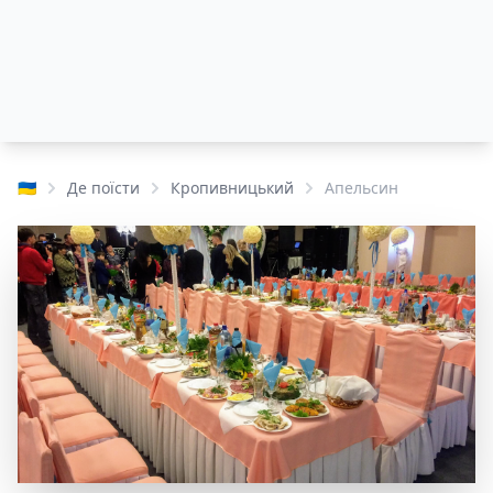
🇺🇦
Де поїсти
Кропивницький
Апельсин