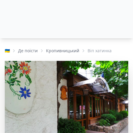
🇺🇦
Де поїсти
Кропивницький
Віп хатинка