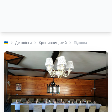
🇺🇦
Де поїсти
Кропивницький
Підкова