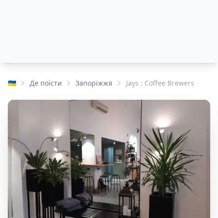
🇺🇦
Де поїсти
Запоріжжя
Jays : Coffee Brewers